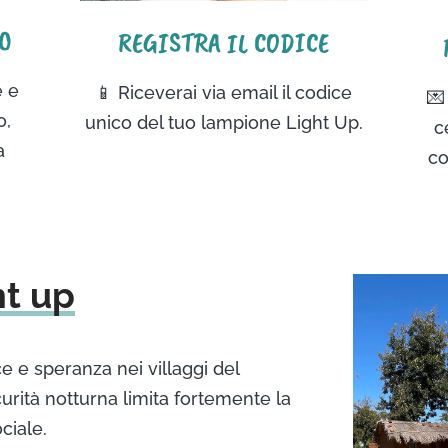
O
REGISTRA IL CODICE
e e
📱 Riceverai via email il codice
💌
o,
unico del tuo lampione Light Up.
c
a
co
ht up
e e speranza nei villaggi del
urità notturna limita fortemente la
ciale.