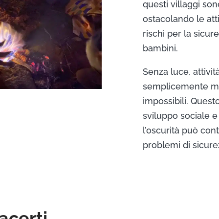
questi villaggi son
ostacolando le att
rischi per la sicu
bambini.
Senza luce, attivit
semplicemente muo
impossibili. Questo
sviluppo sociale e
l’oscurità può con
problemi di sicure
acerti