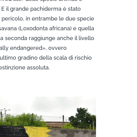
 E il grande pachiderma è stato
 pericolo, in entrambe le due specie
 savana (Loxodonta africana) e quella
ta seconda raggiunge anche il livello
ically endangered», ovvero
’ultimo gradino della scala di rischio
’estinzione assoluta.