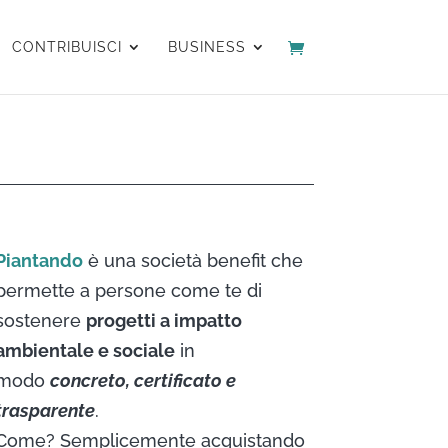
CONTRIBUISCI
BUSINESS
Piantando
è una società benefit che
permette a persone come te di
sostenere
progetti a impatto
ambientale e sociale
in
modo
concreto, certificato e
trasparente
.
Come? Semplicemente acquistando