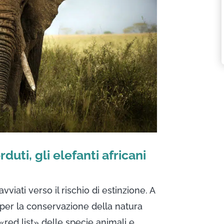
uti, gli elefanti africani
vviati verso il rischio di estinzione. A
 per la conservazione della natura
 «red list» delle specie animali e