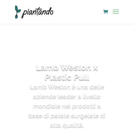
Lamb Weston x
Plastic Pull
Lamb Weston è una delle
aziende leader a livello
mondiale nei prodotti a
base di patate surgelate di
alta qualità.